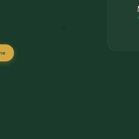
🌿
one